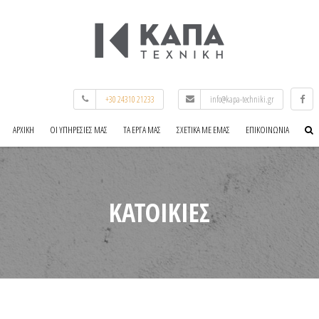
+30 24310 21233
info@kapa-techniki.gr
ΑΡΧΙΚΉ
ΟΙ ΥΠΗΡΕΣΊΕΣ ΜΑΣ
ΤΑ ΈΡΓΑ ΜΑΣ
ΣΧΕΤΙΚΆ ΜΕ ΕΜΆΣ
ΕΠΙΚΟΙΝΩΝΊΑ
ΚΑΤΟΙΚΊΕΣ