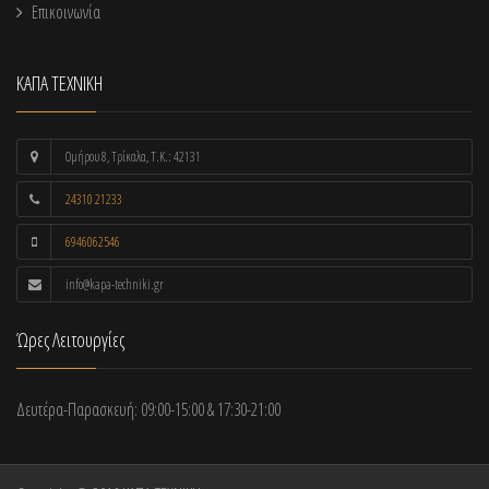
Επικοινωνία
ΚΑΠΑ ΤΕΧΝΙΚΗ
Ομήρου 8, Τρίκαλα, Τ.Κ.: 42131
24310 21233
6946062546
info@kapa-techniki.gr
Ώρες Λειτουργίες
Δευτέρα-Παρασκευή: 09:00-15:00 & 17:30-21:00