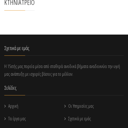
ΚΤΗΝΙΑΤΡΕΊΟ
Σχετικά με εμάς
Η 15ετής μας πορεία μέσα από σταθερά ανοδικά βήματα αναδεικνύει την υγιή
μας ανάπτυξη με ισχυρές βάσεις για το μέλλον.
Σελίδες
Αρχική
Οι Υπηρεσίες μας
Τα έργα μας
Σχετικά με εμάς